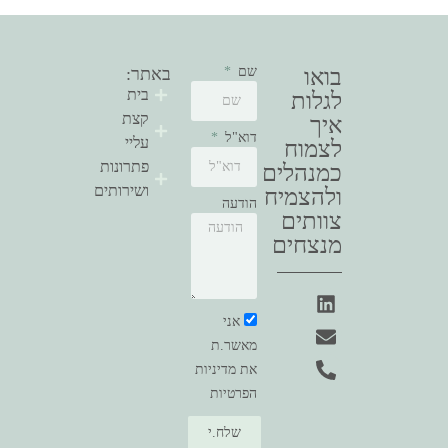
בואו
שם
באתר:
בית
לגלות
קצת
איך
דוא"ל
עליי
לצמוח
פתרונות
כמנהלים
ושירותים
ולהצמיח
הודעה
צוותים
מנצחים
אני
מאשר.ת
את מדיניות
הפרטיות
שלח.י