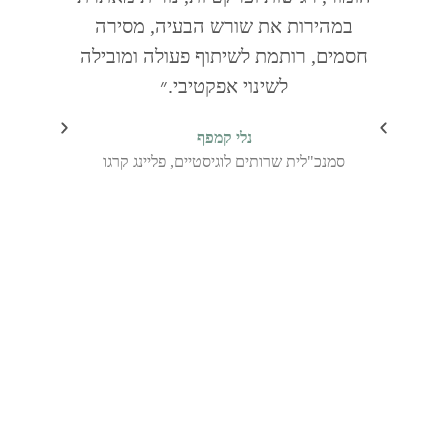
במהירות את שורש הבעיה, מסירה
ההנהלה
חסמים, רותמת לשיתוף פעולה ומובילה
ייחודי ש
לשינוי אפקטיבי.״
רכות. 
להשגת
נלי קמפף
ארגונית
סמנכ"לית שרותים לוגיסטיים, פליינג קרגו
היכולת
לזהות פ
ולעבוד ע
תוצאות
בחום כמי
ה