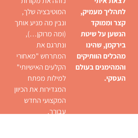
לצאת איתי
נזהה את מקורות
לתהליך מעמיק,
המוטיבציה שלך,
קצר וממוקד
ונבין מה מניע אותך
הנשען על שיטת
(ומה מרוקן…),
בירקמן, שהינו
ונתרגם את
מהכלים הוותיקים
המתרחש "מאחורי
והמהימנים בעולם
הקלעים האישיותי"
העסקי.
למילות מפתח
המגדירות את הכיוון
המקצועי החדש
עבורך.