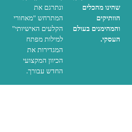
שהינו מהכלים
ונתרגם את
הוותיקים
המתרחש "מאחורי
והמהימנים בעולם
הקלעים האישיותי"
העסקי.
למילות מפתח
המגדירות את
הכיוון המקצועי
החדש עבורך.
התהליך
הבנה עצמית
משופרת
לגבי
יצייד
האלמנטים
אותך ב: